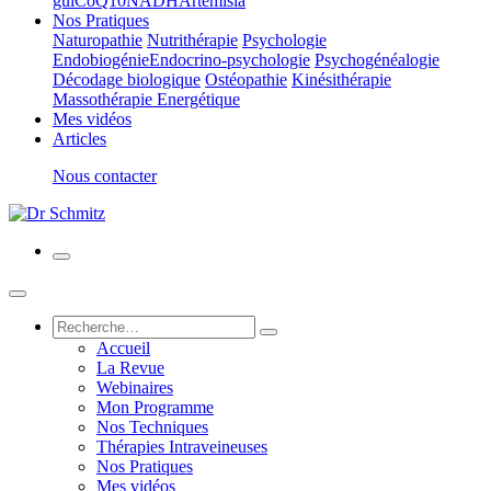
gui
CoQ10
NADH
Artemisia
Nos Pratiques
Naturopathie
Nutrithérapie
Psychologie
Endobiogénie
Endocrino-psychologie
Psychogénéalogie
Décodage biologique
Ostéopathie
Kinésithérapie
Massothérapie Energétique
Mes vidéos
Articles
Nous contacter
Accueil
La Revue
Webinaires
Mon Programme
Nos Techniques
Thérapies Intraveineuses
Nos Pratiques
Mes vidéos