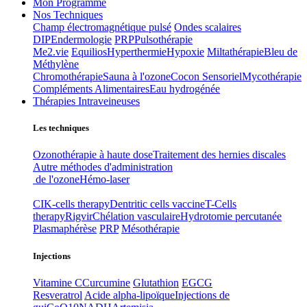
Mon Programme
Nos Techniques
Champ électromagnétique pulsé
Ondes scalaires
DIP
Endermologie
PRP
Pulsothérapie
Me2.vie
Equilios
Hyperthermie
Hypoxie
Miltathérapie
Bleu de
Méthylène
Chromothérapie
Sauna à l'ozone
Cocon Sensoriel
Mycothérapie
Compléments Alimentaires
Eau hydrogénée
Thérapies Intraveineuses
Les techniques
Ozonothérapie à haute dose
Traitement des hernies discales
Autre méthodes d'administration
de l'ozone
Hémo-laser
CIK-cells therapy
Dentritic cells vaccine
T-Cells
therapy
Rigvir
Chélation vasculaire
Hydrotomie percutanée
Plasmaphérèse
PRP
Mésothérapie
Injections
Vitamine C
Curcumine
Glutathion
EGCG
Resveratrol
Acide alpha-lipoïque
Injections de