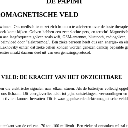
DE PAPIMI
TROMAGNETISCHE VELD
winnen. Ons medisch team zet zich in om u te adviseren over de beste therapi
hoek komt kijken. Golven hebben een zeer slechte pers, en terecht! Magneti
aan laagfrequente golven zoals wifi, GSM-antennes, bluetooth, radiogolven, elek
eïnvloed door "elektrosmog". Een zieke persoon heeft dus een energie- en ele
Lakhovsky echter dat zieke cellen konden worden genezen dankzij bepaalde go
uenties maakt daarom deel uit van een genezingsprotocol.
VELD: DE KRACHT VAN HET ONZICHTBARE
en die elektrische signalen naar elkaar sturen. Als de batterijen volledig opge
ons lichaam. Dit energieverlies leidt tot pijn, ontstekingen, verwondingen e
 activiteit kunnen hervatten. Dit is waar gepulseerde elektromagnetische veldt
uitenkant van de cel van -70 tot -100 millivolt. Een zieke of ontstoken cel zal t