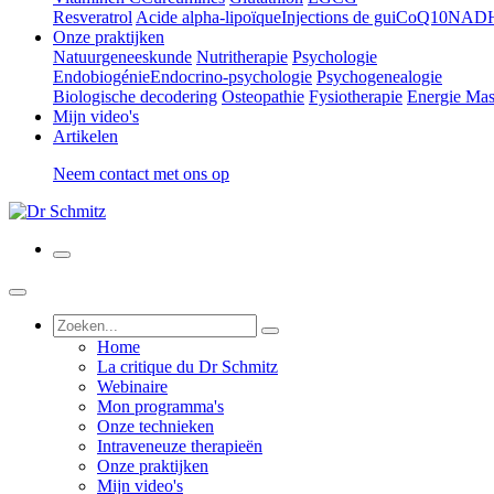
Resveratrol
Acide alpha-lipoïque
Injections de gui
CoQ10
NAD
Onze praktijken
Natuurgeneeskunde
Nutritherapie
Psychologie
Endobiogénie
Endocrino-psychologie
Psychogenealogie
Biologische decodering
Osteopathie
Fysiotherapie
Energie Mas
Mijn video's
Artikelen
Neem contact met ons op
Home
La critique du Dr Schmitz
Webinaire
Mon programma's
Onze technieken
Intraveneuze therapieën
Onze praktijken
Mijn video's