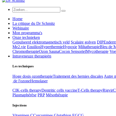
Home
La critique du Dr Schmitz
Webinaire
Mon programma's
Onze technieken
Gepulseerd elektromagnetisch veld
Scalaire golven
DIP
Enderm
Me2.vie
Equilios
Hyperthermie
Hypoxie
Miltatherapie
Bleu de 
Chromotherapie
Ozon Sauna
Cocon Sensoriel
Mycotherapie
Voe
Intraveneuze therapieën
Les techniques
Hoge dosis ozontherapie
Traitement des hernies discales
Autre m
de l'ozone
Hemolaser
CIK-cells therapy
Dentritic cells vaccine
T-Cells therapy
Rigvir
C
Plasmaphérèse
PRP
Mésothérapie
Injections
Vitaminen C
Curcumines
Glutathion
EGCG