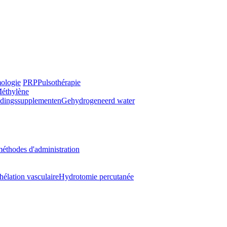
ologie
PRP
Pulsothérapie
Méthylène
dingssupplementen
Gehydrogeneerd water
éthodes d'administration
hélation vasculaire
Hydrotomie percutanée