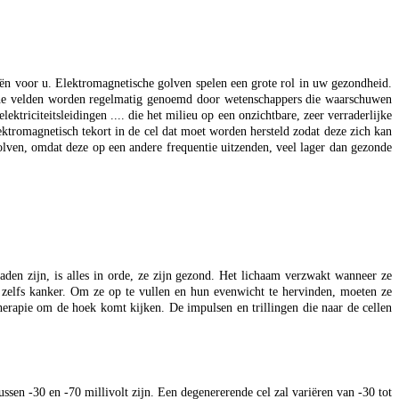
eën voor u. Elektromagnetische golven spelen een grote rol in uw gezondheid.
sche velden worden regelmatig genoemd door wetenschappers die waarschuwen
triciteitsleidingen .... die het milieu op een onzichtbare, zeer verraderlijke
ktromagnetisch tekort in de cel dat moet worden hersteld zodat deze zich kan
lven, omdat deze op een andere frequentie uitzenden, veel lager dan gezonde
laden zijn, is alles in orde, ze zijn gezond. Het lichaam verzwakt wanneer ze
n zelfs kanker. Om ze op te vullen en hun evenwicht te hervinden, moeten ze
herapie om de hoek komt kijken. De impulsen en trillingen die naar de cellen
ussen -30 en -70 millivolt zijn. Een degenererende cel zal variëren van -30 tot