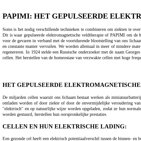
PAPIMI: HET GEPULSEERDE ELEK
Soms is het nodig verschillende technieken te combineren om ziekten te over
Dit is waar gepulseerde elektromagnetische veldtherapie of PAPIMI om de 
voor de gevaren in verband met de voortdurende blootstelling van ons lichaam 
en constante manier vervuilen. We worden allemaal in meer of mindere mate b
regenereren. In 1924 stelde een Russische onderzoeker met de naam Georges 
cellen. Het herstellen van de homeostase van verzwakte cellen met hoge freq
HET GEPULSEERDE ELEKTROMAGNETISCHE 
De miljarden cellen waaruit ons lichaam bestaat werken als miniatuurbatterij
ontladen worden of door ziekte of door de onvermijdelijke veroudering van 
"elektrisch" en op natuurlijke wijze worden opgeladen, zodat ze hun normale
worden gestuurd, herstellen hun oorspronkelijke prestaties.
CELLEN EN HUN ELEKTRISCHE LADING:
Een gezonde cel heeft een elektrisch potentiaalverschil tussen de binnen- en b