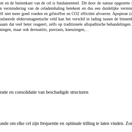
kant en de buitenkant van de cel is fundamenteel. Dit door de natuur opgezette 
een vermindering van de celademhaling betekent en dus een duidelijke vermind
elf niet meer goed voeden en gifstoffen en CO2 efficiënt afvoeren. Apoptose (o
pulseerde elektromagnetische veld kan het verschil in lading tussen de binnen
haam dat veel beter reageert, zelfs op traditionele allopathische behandeling
ningen, maar ook dermatitis, psoriasis, kneuzingen,...
neratie en consolidatie van beschadigde structuren
nde om elke cel zijn frequentie en optimale trilling te laten vinden. Z