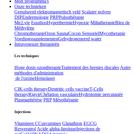
Mon programma's
Onze technieken
Gepulseerd elektromagnetisch veld
Scalaire golven
DIP
Endermologie
PRP
Pulsothérapie
Me2.vie
Equilios
Hyperthermie
Hypoxie
Miltatherapie
Bleu de
Méthylène
Chromotherapie
Ozon Sauna
Cocon Sensoriel
Mycotherapie
Voedingssupplementen
Gehydrogeneerd water
Intraveneuze therapieën
Les techniques
Hoge dosis ozontherapie
Traitement des hernies discales
Autre
méthodes d'administration
de l'ozone
Hemolaser
CIK-cells therapy
Dentritic cells vaccine
T-Cells
therapy
Rigvir
Chélation vasculaire
Hydrotomie percutanée
Plasmaphérèse
PRP
Mésothérapie
Injections
Vitaminen C
Curcumines
Glutathion
EGCG
Resveratrol
Acide alpha-lipoïque
Injections de