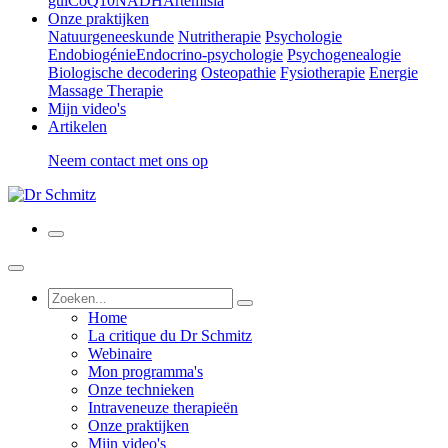
gui
CoQ10
NADH
Artemisia
Onze praktijken
Natuurgeneeskunde
Nutritherapie
Psychologie
Endobiogénie
Endocrino-psychologie
Psychogenealogie
Biologische decodering
Osteopathie
Fysiotherapie
Energie
Massage Therapie
Mijn video's
Artikelen
Neem contact met ons op
Home
La critique du Dr Schmitz
Webinaire
Mon programma's
Onze technieken
Intraveneuze therapieën
Onze praktijken
Mijn video's