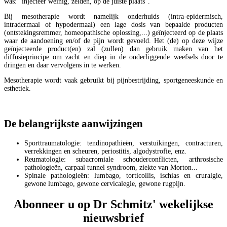
was: "injecteer weinig, zelden, op de juiste plaats".
Bij mesotherapie wordt namelijk onderhuids (intra-epidermisch,
intradermaal of hypodermaal) een lage dosis van bepaalde producten
(ontstekingsremmer, homeopathische oplossing,...) geïnjecteerd op de plaats
waar de aandoening en/of de pijn wordt gevoeld. Het (de) op deze wijze
geïnjecteerde product(en) zal (zullen) dan gebruik maken van het
diffusieprincipe om zacht en diep in de onderliggende weefsels door te
dringen en daar vervolgens in te werken.
Mesotherapie wordt vaak gebruikt bij pijnbestrijding, sportgeneeskunde en
esthetiek.
De belangrijkste aanwijzingen
Sporttraumatologie: tendinopathieën, verstuikingen, contracturen,
verrekkingen en scheuren, periostitis, algodystrofie, enz.
Reumatologie: subacromiale schouderconflicten, arthrosische
pathologieën, carpaal tunnel syndroom, ziekte van Morton...
Spinale pathologieën: lumbago, torticollis, ischias en cruralgie,
gewone lumbago, gewone cervicalegie, gewone rugpijn.
Abonneer u op Dr Schmitz' wekelijkse
nieuwsbrief