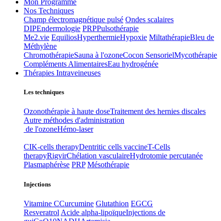
Mon Programme
Nos Techniques
Champ électromagnétique pulsé
Ondes scalaires
DIP
Endermologie
PRP
Pulsothérapie
Me2.vie
Equilios
Hyperthermie
Hypoxie
Miltathérapie
Bleu de
Méthylène
Chromothérapie
Sauna à l'ozone
Cocon Sensoriel
Mycothérapie
Compléments Alimentaires
Eau hydrogénée
Thérapies Intraveineuses
Les techniques
Ozonothérapie à haute dose
Traitement des hernies discales
Autre méthodes d'administration
de l'ozone
Hémo-laser
CIK-cells therapy
Dentritic cells vaccine
T-Cells
therapy
Rigvir
Chélation vasculaire
Hydrotomie percutanée
Plasmaphérèse
PRP
Mésothérapie
Injections
Vitamine C
Curcumine
Glutathion
EGCG
Resveratrol
Acide alpha-lipoïque
Injections de