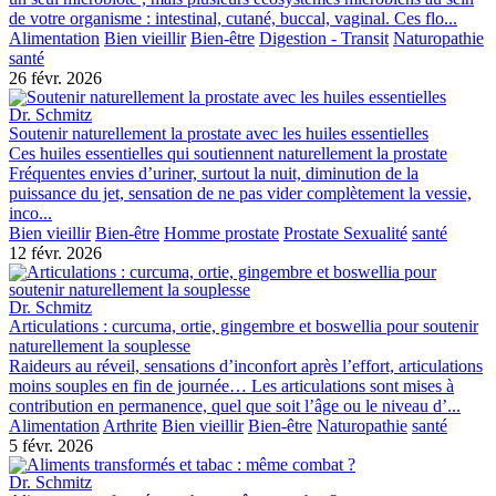
de votre organisme : intestinal, cutané, buccal, vaginal. Ces flo...
Alimentation
Bien vieillir
Bien-être
Digestion - Transit
Naturopathie
santé
26 févr. 2026
Dr. Schmitz
Soutenir naturellement la prostate avec les huiles essentielles
Ces huiles essentielles qui soutiennent naturellement la prostate
Fréquentes envies d’uriner, surtout la nuit, diminution de la
puissance du jet, sensation de ne pas vider complètement la vessie,
inco...
Bien vieillir
Bien-être
Homme prostate
Prostate
Sexualité
santé
12 févr. 2026
Dr. Schmitz
Articulations : curcuma, ortie, gingembre et boswellia pour soutenir
naturellement la souplesse
Raideurs au réveil, sensations d’inconfort après l’effort, articulations
moins souples en fin de journée… Les articulations sont mises à
contribution en permanence, quel que soit l’âge ou le niveau d’...
Alimentation
Arthrite
Bien vieillir
Bien-être
Naturopathie
santé
5 févr. 2026
Dr. Schmitz