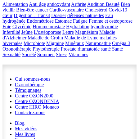
Alimentation
Anti-âge
antioxydant
Arthrite
Audition
Beauté
Bien
vieillir
Bien-être
cancer
Cardio-vasculaire
Cholestérol
Covid-19
cœur
Digestion - Transit
Dossier
défenses naturelles
Eau
hydrogénée
Endométriose
Estomac
Fatigue
Femme et ostéoporose
Foie
Glycémie
Homme prostate
Hydratation
hypothyroïdie
Infertilité
Jeûne
L'ostéoporose
Lettre
Magnésium
Maladie
d'Alzheimer
Maladie de Crohn
Maladie de Lyme
maladies
hivernales
Microbiote
Migraine
Minéraux
Naturopathie
Oméga-3
Ozonothérapie
Phytothérapie
Prostate
rhumatoïde
santé
Santé
Sexualité
Société
Sommeil
Stress
Vitamines
Qui sommes-nous
Ozonothérapie
Témoignages
Centre OZON2000
Centre OZONDENIA
Centre HIRO
Monaco
Contactez-nous
Blog
Mes vidéos
Mes livres