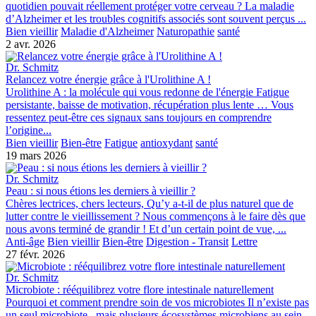
quotidien pouvait réellement protéger votre cerveau ? La maladie
d’Alzheimer et les troubles cognitifs associés sont souvent perçus ...
Bien vieillir
Maladie d'Alzheimer
Naturopathie
santé
2 avr. 2026
Dr. Schmitz
Relancez votre énergie grâce à l'Urolithine A !
Urolithine A : la molécule qui vous redonne de l'énergie Fatigue
persistante, baisse de motivation, récupération plus lente … Vous
ressentez peut-être ces signaux sans toujours en comprendre
l’origine...
Bien vieillir
Bien-être
Fatigue
antioxydant
santé
19 mars 2026
Dr. Schmitz
Peau : si nous étions les derniers à vieillir ?
Chères lectrices, chers lecteurs, Qu’y a-t-il de plus naturel que de
lutter contre le vieillissement ? Nous commençons à le faire dès que
nous avons terminé de grandir ! Et d’un certain point de vue, ...
Anti-âge
Bien vieillir
Bien-être
Digestion - Transit
Lettre
27 févr. 2026
Dr. Schmitz
Microbiote : rééquilibrez votre flore intestinale naturellement
Pourquoi et comment prendre soin de vos microbiotes Il n’existe pas
un seul microbiote , mais plusieurs écosystèmes microbiens au sein