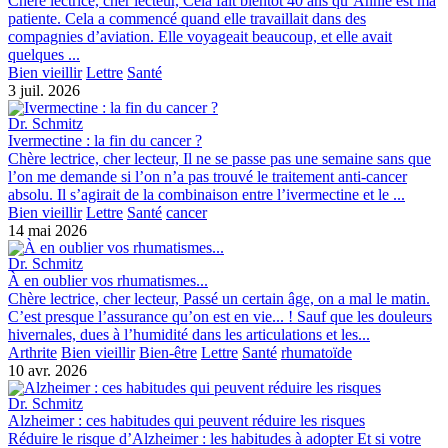
Chère lectrice, cher lecteur, Cela fait bientôt 40 ans qu’Annie est ma
patiente. Cela a commencé quand elle travaillait dans des
compagnies d’aviation. Elle voyageait beaucoup, et elle avait
quelques ...
Bien vieillir
Lettre
Santé
3 juil. 2026
Dr. Schmitz
Ivermectine : la fin du cancer ?
Chère lectrice, cher lecteur, Il ne se passe pas une semaine sans que
l’on me demande si l’on n’a pas trouvé le traitement anti-cancer
absolu. Il s’agirait de la combinaison entre l’ivermectine et le ...
Bien vieillir
Lettre
Santé
cancer
14 mai 2026
Dr. Schmitz
À en oublier vos rhumatismes...
Chère lectrice, cher lecteur, Passé un certain âge, on a mal le matin.
C’est presque l’assurance qu’on est en vie... ! Sauf que les douleurs
hivernales, dues à l’humidité dans les articulations et les...
Arthrite
Bien vieillir
Bien-être
Lettre
Santé
rhumatoïde
10 avr. 2026
Dr. Schmitz
Alzheimer : ces habitudes qui peuvent réduire les risques
Réduire le risque d’Alzheimer : les habitudes à adopter Et si votre