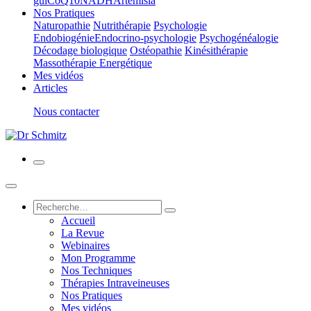
gui
CoQ10
NADH
Artemisia
Nos Pratiques
Naturopathie
Nutrithérapie
Psychologie
Endobiogénie
Endocrino-psychologie
Psychogénéalogie
Décodage biologique
Ostéopathie
Kinésithérapie
Massothérapie Energétique
Mes vidéos
Articles
Nous contacter
Accueil
La Revue
Webinaires
Mon Programme
Nos Techniques
Thérapies Intraveineuses
Nos Pratiques
Mes vidéos