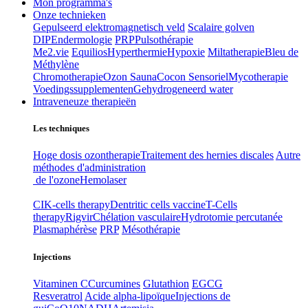
Mon programma's
Onze technieken
Gepulseerd elektromagnetisch veld
Scalaire golven
DIP
Endermologie
PRP
Pulsothérapie
Me2.vie
Equilios
Hyperthermie
Hypoxie
Miltatherapie
Bleu de
Méthylène
Chromotherapie
Ozon Sauna
Cocon Sensoriel
Mycotherapie
Voedingssupplementen
Gehydrogeneerd water
Intraveneuze therapieën
Les techniques
Hoge dosis ozontherapie
Traitement des hernies discales
Autre
méthodes d'administration
de l'ozone
Hemolaser
CIK-cells therapy
Dentritic cells vaccine
T-Cells
therapy
Rigvir
Chélation vasculaire
Hydrotomie percutanée
Plasmaphérèse
PRP
Mésothérapie
Injections
Vitaminen C
Curcumines
Glutathion
EGCG
Resveratrol
Acide alpha-lipoïque
Injections de