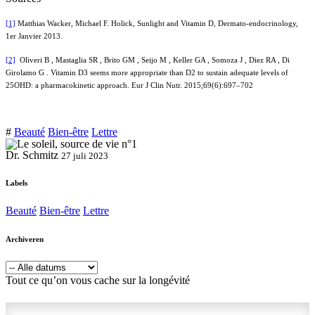
[1]
Matthias Wacker, Michael F. Holick, Sunlight and Vitamin D, Dermato-endocrinology,
1er Janvier 2013.
[2]
Oliveri B , Mastaglia SR , Brito GM , Seijo M , Keller GA , Somoza J , Diez RA , Di
Girolamo G . Vitamin D3 seems more appropriate than D2 to sustain adequate levels of
25OHD: a pharmacokinetic approach. Eur J Clin Nutr. 2015;69(6):697–702
#
Beauté
Bien-être
Lettre
Dr. Schmitz
27 juli 2023
Labels
Beauté
Bien-être
Lettre
Archiveren
Tout ce qu’on vous cache sur la longévité