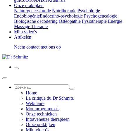
gui
CoQ10
NADH
Artemisia
Onze praktijken
Natuurgeneeskunde
Nutritherapie
Psychologie
Endobiogénie
Endocrino-psychologie
Psychogenealogie
Biologische decodering
Osteopathie
Fysiotherapie
Energie
Massage Therapie
Mijn video's
Artikelen
Neem contact met ons op
Home
La critique du Dr Schmitz
Webinaire
Mon programma's
Onze technieken
Intraveneuze therapieën
Onze praktijken
Mijn video's