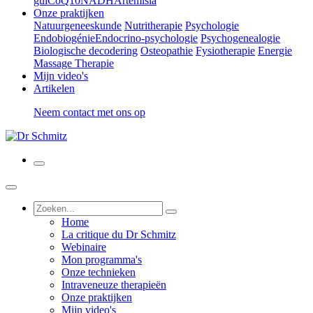
gui
CoQ10
NADH
Artemisia
Onze praktijken
Natuurgeneeskunde
Nutritherapie
Psychologie
Endobiogénie
Endocrino-psychologie
Psychogenealogie
Biologische decodering
Osteopathie
Fysiotherapie
Energie
Massage Therapie
Mijn video's
Artikelen
Neem contact met ons op
Home
La critique du Dr Schmitz
Webinaire
Mon programma's
Onze technieken
Intraveneuze therapieën
Onze praktijken
Mijn video's