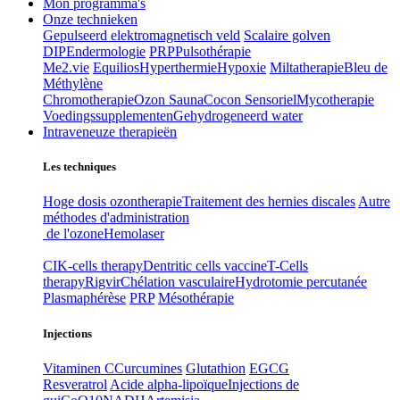
Mon programma's
Onze technieken
Gepulseerd elektromagnetisch veld
Scalaire golven
DIP
Endermologie
PRP
Pulsothérapie
Me2.vie
Equilios
Hyperthermie
Hypoxie
Miltatherapie
Bleu de
Méthylène
Chromotherapie
Ozon Sauna
Cocon Sensoriel
Mycotherapie
Voedingssupplementen
Gehydrogeneerd water
Intraveneuze therapieën
Les techniques
Hoge dosis ozontherapie
Traitement des hernies discales
Autre
méthodes d'administration
de l'ozone
Hemolaser
CIK-cells therapy
Dentritic cells vaccine
T-Cells
therapy
Rigvir
Chélation vasculaire
Hydrotomie percutanée
Plasmaphérèse
PRP
Mésothérapie
Injections
Vitaminen C
Curcumines
Glutathion
EGCG
Resveratrol
Acide alpha-lipoïque
Injections de