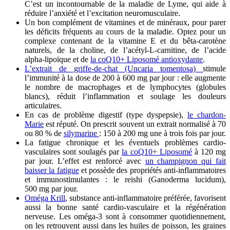
C’est un incontournable de la maladie de Lyme, qui aide à
réduire l’anxiété et l’excitation neuromusculaire.
Un bon complément de vitamines et de minéraux, pour parer
les déficits fréquents au cours de la maladie. Optez pour un
complexe contenant de la vitamine E et du bêta-carotène
naturels, de la choline, de l’acétyl-L-carnitine, de l’acide
alpha-lipoïque et de
la coQ10+ Liposomé antioxydante
.
L’extrait de griffe-de-chat (Uncaria tomentosa)
stimule
l’immunité à la dose de 200 à 600 mg par jour : elle augmente
le nombre de macrophages et de lymphocytes (globules
blancs), réduit l’inflammation et soulage les douleurs
articulaires.
En cas de problème digestif (type dyspepsie),
le chardon-
Marie
est réputé. On prescrit souvent un extrait normalisé à 70
ou 80 % de
silymarine
: 150 à 200 mg une à trois fois par jour.
La fatigue chronique et les éventuels problèmes cardio-
vasculaires sont soulagés par
la coQ10+ Liposomé
à 120 mg
par jour. L’effet est renforcé avec
un champignon qui fait
baisser la fatigue
et possède des propriétés anti-inflammatoires
et immunostimulantes : le reishi (Ganoderma lucidum),
500 mg par jour.
Oméga Krill
, substance anti-inflammatoire préférée, favorisent
aussi la bonne santé cardio-vasculaire et la régénération
nerveuse. Les oméga-3 sont à consommer quotidiennement,
on les retrouvent aussi dans les huiles de poisson, les graines