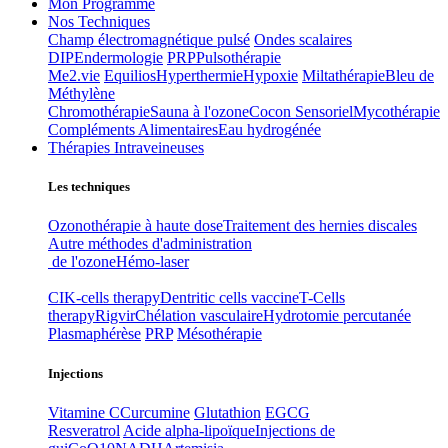
Mon Programme
Nos Techniques
Champ électromagnétique pulsé
Ondes scalaires
DIP
Endermologie
PRP
Pulsothérapie
Me2.vie
Equilios
Hyperthermie
Hypoxie
Miltathérapie
Bleu de
Méthylène
Chromothérapie
Sauna à l'ozone
Cocon Sensoriel
Mycothérapie
Compléments Alimentaires
Eau hydrogénée
Thérapies Intraveineuses
Les techniques
Ozonothérapie à haute dose
Traitement des hernies discales
Autre méthodes d'administration
de l'ozone
Hémo-laser
CIK-cells therapy
Dentritic cells vaccine
T-Cells
therapy
Rigvir
Chélation vasculaire
Hydrotomie percutanée
Plasmaphérèse
PRP
Mésothérapie
Injections
Vitamine C
Curcumine
Glutathion
EGCG
Resveratrol
Acide alpha-lipoïque
Injections de