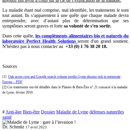
aujourd’hui avoir à coup sûr la clé de l’explication de la maladie.
La maladie étant mal comprise, mal identifiée, les traitements le sont
tout autant. Ils s’apparentent à une quête que chaque malade devra
entreprendre, avec d’autant plus de détermination que ses
symptômes seront graves et forte
sa volonté de s’en sortir.
Dans cette quête,
les compléments alimentaires bio et naturels du
laboratoire Perfect Health Solutions
seront d'un grand soutient.
N'hésitez pas à nous contacter au
+33 (0) 1 76 38 20 18.
Sources
[
1
]
Oak acorn crop and Google search volume predict Lyme disease risk in temperate
Europe – PDF
[2] Ces traitements ont été détaillés dans le Plantes & Bien-Être n° 21 consacré à la maladie
de Lyme, février 2016
#
Anti-âge
Bien-être
Dossier
Maladie de Lyme
défenses naturelles
santé
Dr. Schmitz
17 avril 2023