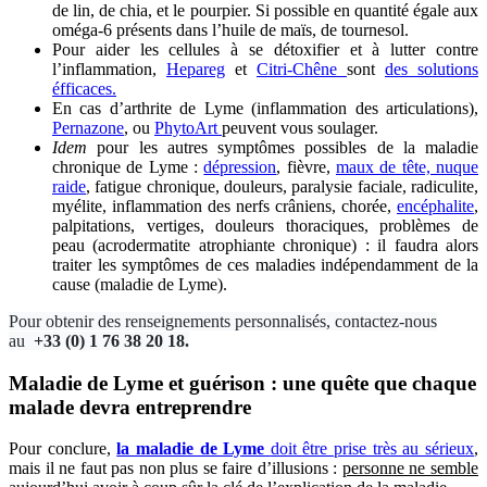
de lin, de chia, et le pourpier. Si possible en quantité égale aux
oméga-6 présents dans l’huile de maïs, de tournesol.
Pour aider les cellules à se détoxifier et à lutter contre
l’inflammation,
Hepareg
et
Citri-Chêne
sont
des solutions
éfficaces.
En cas d’arthrite de Lyme (inflammation des articulations),
Pernazone
, ou
PhytoArt
peuvent vous soulager.
Idem
pour les autres symptômes possibles de la maladie
chronique de Lyme :
dépression
, fièvre,
maux de tête, nuque
raide
, fatigue chronique, douleurs, paralysie faciale, radiculite,
myélite, inflammation des nerfs crâniens, chorée,
encéphalite
,
palpitations, vertiges, douleurs thoraciques, problèmes de
peau (acrodermatite atrophiante chronique) : il faudra alors
traiter les symptômes de ces maladies indépendamment de la
cause (maladie de Lyme).
Pour obtenir des renseignements personnalisés, contactez-nous
au
+33 (0) 1 76 38 20 18.
Maladie de Lyme et guérison : u
ne quête que chaque
malade devra entreprendre
Pour conclure,
la maladie de Lyme
doit être prise très au sérieux
,
mais il ne faut pas non plus se faire d’illusions :
personne ne semble