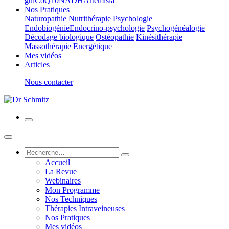
gui
CoQ10
NADH
Artemisia
Nos Pratiques
Naturopathie
Nutrithérapie
Psychologie
Endobiogénie
Endocrino-psychologie
Psychogénéalogie
Décodage biologique
Ostéopathie
Kinésithérapie
Massothérapie Energétique
Mes vidéos
Articles
Nous contacter
Accueil
La Revue
Webinaires
Mon Programme
Nos Techniques
Thérapies Intraveineuses
Nos Pratiques
Mes vidéos