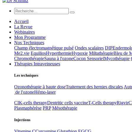
Accueil
La Revue
Webinaires
Mon Programme
Nos Techniques
Champ électromagnétique pulsé
Ondes scalaires
DIP
Endermol
Me2.vie
Equilios
Hyperthermie
Hypoxie
Miltathérapie
Bleu de 
Chromothérapie
Sauna à l'ozone
Cocon Sensoriel
Mycothérapie
Thérapies Intraveineuses
Les techniques
Ozonothérapie à haute dose
Traitement des hernies discales
Autr
de l'ozone
Hémo-laser
CIK-cells therapy
Dentritic cells vaccine
T-Cells therapy
Rigvir
C
Plasmaphérèse
PRP
Mésothérapie
Injections
Vitamine C
Curcumine
Glutathion
EGCG