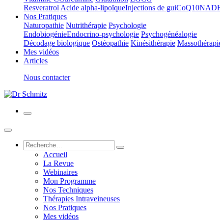
Resveratrol
Acide alpha-lipoïque
Injections de gui
CoQ10
NAD
Nos Pratiques
Naturopathie
Nutrithérapie
Psychologie
Endobiogénie
Endocrino-psychologie
Psychogénéalogie
Décodage biologique
Ostéopathie
Kinésithérapie
Massothérapi
Mes vidéos
Articles
Nous contacter
Accueil
La Revue
Webinaires
Mon Programme
Nos Techniques
Thérapies Intraveineuses
Nos Pratiques
Mes vidéos