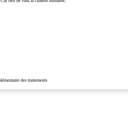
. Car rien ne vaut la chaleur humaine,
plémentaire des traitements