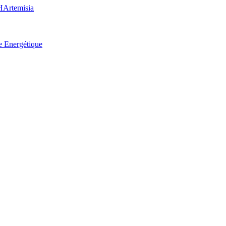
H
Artemisia
e Energétique