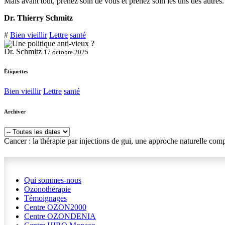
Mais avant tout, prenez soin de vous et prenez soin les uns des autres
Dr. Thierry Schmitz
#
Bien vieillir
Lettre
santé
Dr. Schmitz
17 octobre 2025
Étiquettes
Bien vieillir
Lettre
santé
Archiver
Cancer : la thérapie par injections de gui, une approche naturelle com
Qui sommes-nous
Ozonothérapie
Témoignages
Centre OZON2000
Centre OZONDENIA