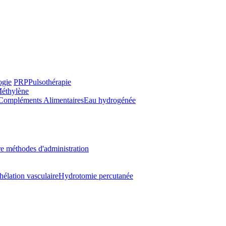
ogie
PRP
Pulsothérapie
Méthylène
Compléments Alimentaires
Eau hydrogénée
e méthodes d'administration
hélation vasculaire
Hydrotomie percutanée