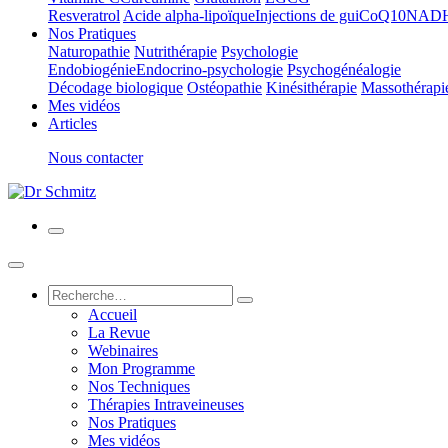
Resveratrol
Acide alpha-lipoïque
Injections de gui
CoQ10
NAD
Nos Pratiques
Naturopathie
Nutrithérapie
Psychologie
Endobiogénie
Endocrino-psychologie
Psychogénéalogie
Décodage biologique
Ostéopathie
Kinésithérapie
Massothérapi
Mes vidéos
Articles
Nous contacter
Accueil
La Revue
Webinaires
Mon Programme
Nos Techniques
Thérapies Intraveineuses
Nos Pratiques
Mes vidéos