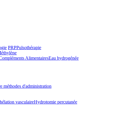
ogie
PRP
Pulsothérapie
Méthylène
Compléments Alimentaires
Eau hydrogénée
e méthodes d'administration
hélation vasculaire
Hydrotomie percutanée