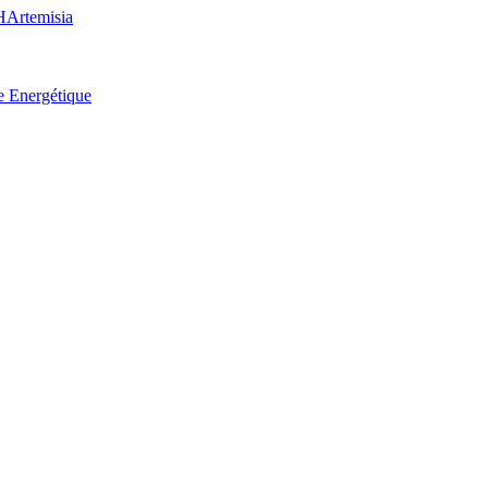
H
Artemisia
e Energétique