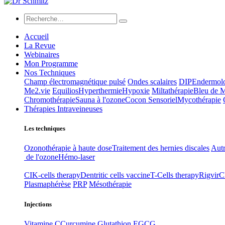
Accueil
La Revue
Webinaires
Mon Programme
Nos Techniques
Champ électromagnétique pulsé
Ondes scalaires
DIP
Endermol
Me2.vie
Equilios
Hyperthermie
Hypoxie
Miltathérapie
Bleu de 
Chromothérapie
Sauna à l'ozone
Cocon Sensoriel
Mycothérapie
Thérapies Intraveineuses
Les techniques
Ozonothérapie à haute dose
Traitement des hernies discales
Autr
de l'ozone
Hémo-laser
CIK-cells therapy
Dentritic cells vaccine
T-Cells therapy
Rigvir
C
Plasmaphérèse
PRP
Mésothérapie
Injections
Vitamine C
Curcumine
Glutathion
EGCG