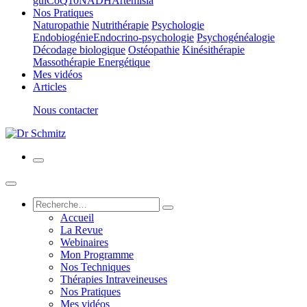
gui
CoQ10
NADH
Artemisia
Nos Pratiques
Naturopathie
Nutrithérapie
Psychologie
Endobiogénie
Endocrino-psychologie
Psychogénéalogie
Décodage biologique
Ostéopathie
Kinésithérapie
Massothérapie Energétique
Mes vidéos
Articles
Nous contacter
Accueil
La Revue
Webinaires
Mon Programme
Nos Techniques
Thérapies Intraveineuses
Nos Pratiques
Mes vidéos