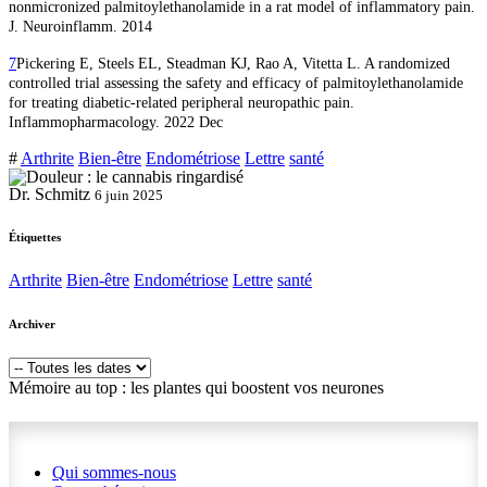
nonmicronized palmitoylethanolamide in a rat model of inflammatory pain.
J. Neuroinflamm. 2014
7
Pickering E, Steels EL, Steadman KJ, Rao A, Vitetta L. A randomized
controlled trial assessing the safety and efficacy of palmitoylethanolamide
for treating diabetic-related peripheral neuropathic pain.
Inflammopharmacology. 2022 Dec
#
Arthrite
Bien-être
Endométriose
Lettre
santé
Dr. Schmitz
6 juin 2025
Étiquettes
Arthrite
Bien-être
Endométriose
Lettre
santé
Archiver
Mémoire au top : les plantes qui boostent vos neurones
Qui sommes-nous