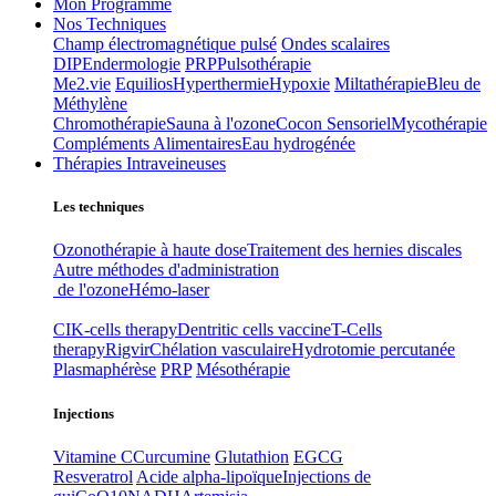
Mon Programme
Nos Techniques
Champ électromagnétique pulsé
Ondes scalaires
DIP
Endermologie
PRP
Pulsothérapie
Me2.vie
Equilios
Hyperthermie
Hypoxie
Miltathérapie
Bleu de
Méthylène
Chromothérapie
Sauna à l'ozone
Cocon Sensoriel
Mycothérapie
Compléments Alimentaires
Eau hydrogénée
Thérapies Intraveineuses
Les techniques
Ozonothérapie à haute dose
Traitement des hernies discales
Autre méthodes d'administration
de l'ozone
Hémo-laser
CIK-cells therapy
Dentritic cells vaccine
T-Cells
therapy
Rigvir
Chélation vasculaire
Hydrotomie percutanée
Plasmaphérèse
PRP
Mésothérapie
Injections
Vitamine C
Curcumine
Glutathion
EGCG
Resveratrol
Acide alpha-lipoïque
Injections de