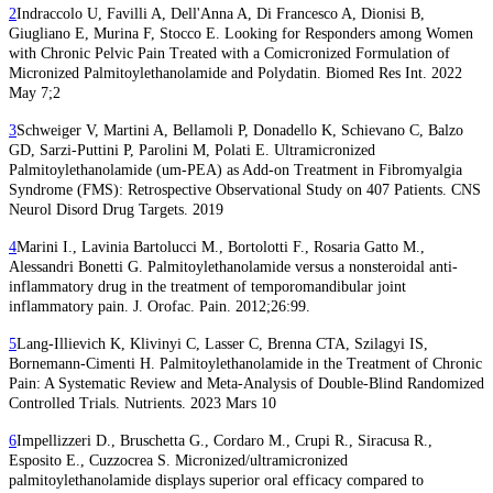
2
Indraccolo U, Favilli A, Dell'Anna A, Di Francesco A, Dionisi B,
Giugliano E, Murina F, Stocco E. Looking for Responders among Women
with Chronic Pelvic Pain Treated with a Comicronized Formulation of
Micronized Palmitoylethanolamide and Polydatin. Biomed Res Int. 2022
May 7;2
3
Schweiger V, Martini A, Bellamoli P, Donadello K, Schievano C, Balzo
GD, Sarzi-Puttini P, Parolini M, Polati E. Ultramicronized
Palmitoylethanolamide (um-PEA) as Add-on Treatment in Fibromyalgia
Syndrome (FMS): Retrospective Observational Study on 407 Patients. CNS
Neurol Disord Drug Targets. 2019
4
Marini I., Lavinia Bartolucci M., Bortolotti F., Rosaria Gatto M.,
Alessandri Bonetti G. Palmitoylethanolamide versus a nonsteroidal anti-
inflammatory drug in the treatment of temporomandibular joint
inflammatory pain. J. Orofac. Pain. 2012;26:99.
5
Lang-Illievich K, Klivinyi C, Lasser C, Brenna CTA, Szilagyi IS,
Bornemann-Cimenti H. Palmitoylethanolamide in the Treatment of Chronic
Pain: A Systematic Review and Meta-Analysis of Double-Blind Randomized
Controlled Trials. Nutrients. 2023 Mars 10
6
Impellizzeri D., Bruschetta G., Cordaro M., Crupi R., Siracusa R.,
Esposito E., Cuzzocrea S. Micronized/ultramicronized
palmitoylethanolamide displays superior oral efficacy compared to