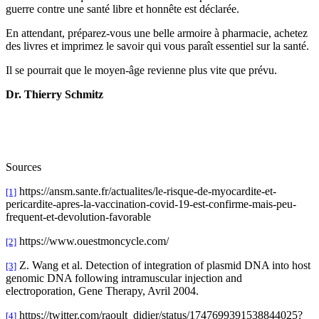
guerre contre une santé libre et honnête est déclarée.
En attendant, préparez-vous une belle armoire à pharmacie, achetez
des livres et imprimez le savoir qui vous paraît essentiel sur la santé.
Il se pourrait que le moyen-âge revienne plus vite que prévu.
Dr. Thierry Schmitz
Sources
https://ansm.sante.fr/actualites/le-risque-de-myocardite-et-
[1]
pericardite-apres-la-vaccination-covid-19-est-confirme-mais-peu-
frequent-et-devolution-favorable
https://www.ouestmoncycle.com/
[2]
Z. Wang et al. Detection of integration of plasmid DNA into host
[3]
genomic DNA following intramuscular injection and
electroporation, Gene Therapy, Avril 2004.
https://twitter.com/raoult_didier/status/1747699391538844025?
[4]