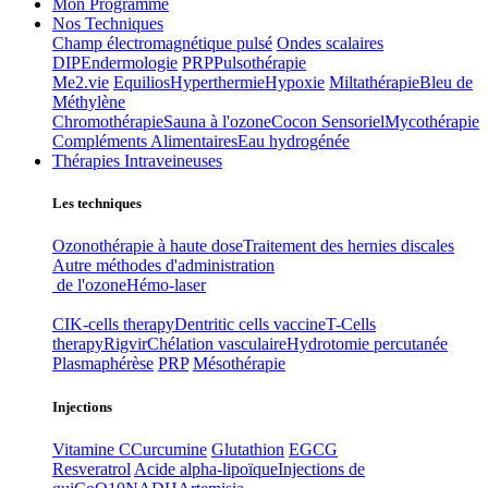
Mon Programme
Nos Techniques
Champ électromagnétique pulsé
Ondes scalaires
DIP
Endermologie
PRP
Pulsothérapie
Me2.vie
Equilios
Hyperthermie
Hypoxie
Miltathérapie
Bleu de
Méthylène
Chromothérapie
Sauna à l'ozone
Cocon Sensoriel
Mycothérapie
Compléments Alimentaires
Eau hydrogénée
Thérapies Intraveineuses
Les techniques
Ozonothérapie à haute dose
Traitement des hernies discales
Autre méthodes d'administration
de l'ozone
Hémo-laser
CIK-cells therapy
Dentritic cells vaccine
T-Cells
therapy
Rigvir
Chélation vasculaire
Hydrotomie percutanée
Plasmaphérèse
PRP
Mésothérapie
Injections
Vitamine C
Curcumine
Glutathion
EGCG
Resveratrol
Acide alpha-lipoïque
Injections de