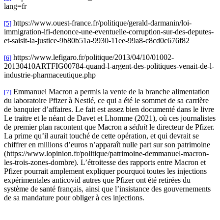
lang=fr
https://www.ouest-france.fr/politique/gerald-darmanin/loi-
[5]
immigration-lfi-denonce-une-eventuelle-corruption-sur-des-deputes-
et-saisit-la-justice-9b80b51a-9930-11ee-99a8-c8cd0c676f82
https://www.lefigaro.fr/politique/2013/04/10/01002-
[6]
20130410ARTFIG00784-quand-l-argent-des-politiques-venait-de-l-
industrie-pharmaceutique.php
Emmanuel Macron a permis la vente de la branche alimentation
[7]
du laboratoire Pfizer à Nestlé, ce qui a été le sommet de sa carrière
de banquier d’affaires. Le fait est assez bien documenté dans le livre
Le traitre et le néant de Davet et Lhomme (2021), où ces journalistes
de premier plan racontent que Macron a
séduit
le directeur de Pfizer.
La prime qu’il aurait touché de cette opération, et qui devrait se
chiffrer en millions d’euros n’apparaît nulle part sur son patrimoine
(https://www.lopinion.fr/politique/patrimoine-demmanuel-macron-
les-trois-zones-dombre). L’étroitesse des rapports entre Macron et
Pfizer pourrait amplement expliquer pourquoi toutes les injections
expérimentales anticovid autres que Pfizer ont été retirées du
système de santé français, ainsi que l’insistance des gouvernements
de sa mandature pour obliger à ces injections.