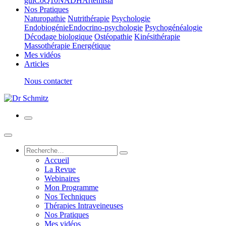
gui
CoQ10
NADH
Artemisia
Nos Pratiques
Naturopathie
Nutrithérapie
Psychologie
Endobiogénie
Endocrino-psychologie
Psychogénéalogie
Décodage biologique
Ostéopathie
Kinésithérapie
Massothérapie Energétique
Mes vidéos
Articles
Nous contacter
Accueil
La Revue
Webinaires
Mon Programme
Nos Techniques
Thérapies Intraveineuses
Nos Pratiques
Mes vidéos