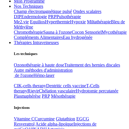
Mon Programme
Nos Techniques
Champ électromagnétique pulsé
Ondes scalaires
DIP
Endermologie
PRP
Pulsothérapie
Me2.vie
Equilios
Hyperthermie
Hypoxie
Miltathérapie
Bleu de
Méthylène
Chromothérapie
Sauna à l'ozone
Cocon Sensoriel
Mycothérapie
Compléments Alimentaires
Eau hydrogénée
Thérapies Intraveineuses
Les techniques
Ozonothérapie à haute dose
Traitement des hernies discales
Autre méthodes d'administration
de l'ozone
Hémo-laser
CIK-cells therapy
Dentritic cells vaccine
T-Cells
therapy
Rigvir
Chélation vasculaire
Hydrotomie percutanée
Plasmaphérèse
PRP
Mésothérapie
Injections
Vitamine C
Curcumine
Glutathion
EGCG
Resveratrol
Acide alpha-lipoïque
Injections de