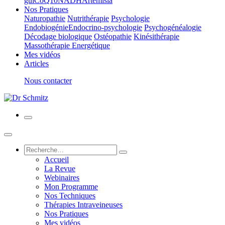
gui
CoQ10
NADH
Artemisia
Nos Pratiques
Naturopathie
Nutrithérapie
Psychologie
Endobiogénie
Endocrino-psychologie
Psychogénéalogie
Décodage biologique
Ostéopathie
Kinésithérapie
Massothérapie Energétique
Mes vidéos
Articles
Nous contacter
Accueil
La Revue
Webinaires
Mon Programme
Nos Techniques
Thérapies Intraveineuses
Nos Pratiques
Mes vidéos