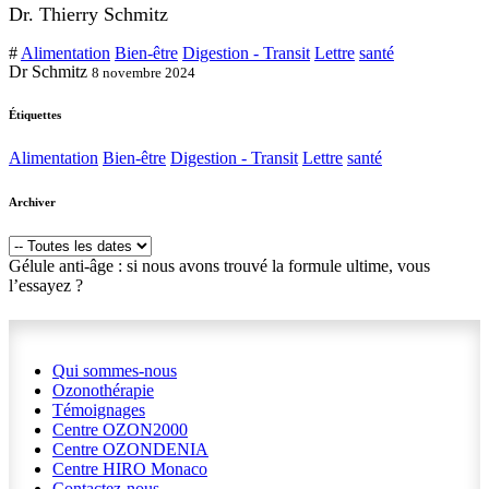
Dr. Thierry Schmitz
#
Alimentation
Bien-être
Digestion - Transit
Lettre
santé
Dr Schmitz
8 novembre 2024
Étiquettes
Alimentation
Bien-être
Digestion - Transit
Lettre
santé
Archiver
Gélule anti-âge : si nous avons trouvé la formule ultime, vous
l’essayez ?
Qui sommes-nous
Ozonothérapie
Témoignages
Centre OZON2000
Centre OZONDENIA
Centre HIRO
Monaco
Contactez-nous