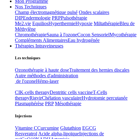
Mon Programme
Nos Techniques
Champ électromagnétique pulsé
Ondes scalaires
DIP
Endermologie
PRP
Pulsothérapie
Me2.vie
Equilios
Hyperthermie
Hypoxie
Miltathérapie
Bleu de
Méthylène
Chromothérapie
Sauna à l'ozone
Cocon Sensoriel
Mycothérapie
Compléments Alimentaires
Eau hydrogénée
Thérapies Intraveineuses
Les techniques
Ozonothérapie à haute dose
Traitement des hernies discales
Autre méthodes d'administration
de l'ozone
Hémo-laser
CIK-cells therapy
Dentritic cells vaccine
T-Cells
therapy
Rigvir
Chélation vasculaire
Hydrotomie percutanée
Plasmaphérèse
PRP
Mésothérapie
Injections
Vitamine C
Curcumine
Glutathion
EGCG
Resveratrol
Acide alpha-lipoïque
Injections de