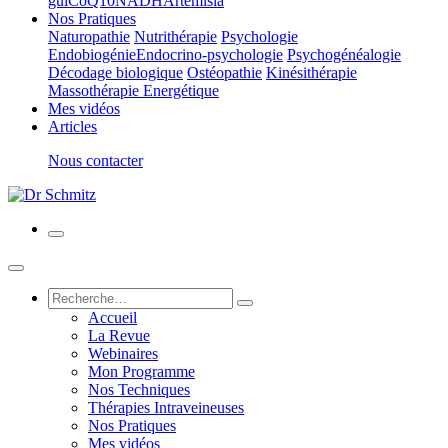
gui
CoQ10
NADH
Artemisia
Nos Pratiques
Naturopathie
Nutrithérapie
Psychologie
Endobiogénie
Endocrino-psychologie
Psychogénéalogie
Décodage biologique
Ostéopathie
Kinésithérapie
Massothérapie Energétique
Mes vidéos
Articles
Nous contacter
Accueil
La Revue
Webinaires
Mon Programme
Nos Techniques
Thérapies Intraveineuses
Nos Pratiques
Mes vidéos