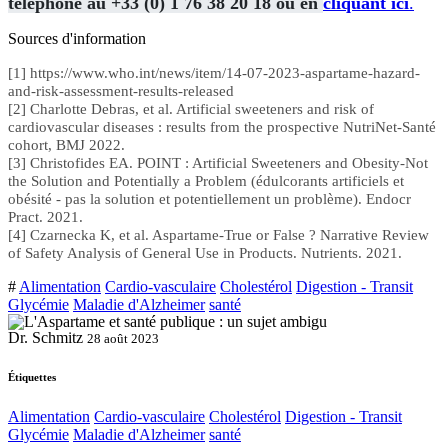
téléphone au +33 (0) 1 76 38 20 18 ou en
cliquant ici
.
Sources d'information
[1] https://www.who.int/news/item/14-07-2023-aspartame-hazard-
and-risk-assessment-results-released
[2] Charlotte Debras, et al. Artificial sweeteners and risk of
cardiovascular diseases : results from the prospective NutriNet-Santé
cohort, BMJ 2022.
[3] Christofides EA. POINT : Artificial Sweeteners and Obesity-Not
the Solution and Potentially a Problem (édulcorants artificiels et
obésité - pas la solution et potentiellement un problème). Endocr
Pract. 2021.
[4] Czarnecka K, et al. Aspartame-True or False ? Narrative Review
of Safety Analysis of General Use in Products. Nutrients. 2021.
#
Alimentation
Cardio-vasculaire
Cholestérol
Digestion - Transit
Glycémie
Maladie d'Alzheimer
santé
Dr. Schmitz
28 août 2023
Étiquettes
Alimentation
Cardio-vasculaire
Cholestérol
Digestion - Transit
Glycémie
Maladie d'Alzheimer
santé