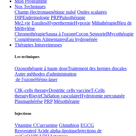
Mon Programme
Nos Techniques
Champ électromagnétique pulsé
Ondes scalaires
DIP
Endermologie
PRP
Pulsothérapie
Me2.vie
Equilios
Hyperthermie
Hypoxie
Miltathérapie
Bleu de
Méthylène
Chromothérapie
Sauna à l'ozone
Cocon Sensoriel
Mycothérapie
Compléments Alimentaires
Eau hydrogénée
Thérapies Intraveineuses
Les techniques
Ozonothérapie à haute dose
Traitement des hernies discales
Autre méthodes d'administration
de l'ozone
Hémo-laser
CIK-cells therapy
Dentritic cells vaccine
T-Cells
therapy
Rigvir
Chélation vasculaire
Hydrotomie percutanée
Plasmaphérèse
PRP
Mésothérapie
Injections
Vitamine C
Curcumine
Glutathion
EGCG
Resveratrol
Acide alpha-lipoïque
Injections de