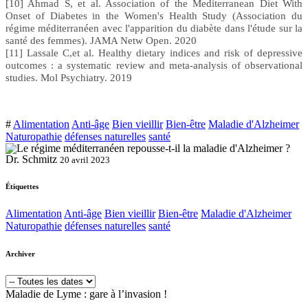
[10] Ahmad S, et al. Association of the Mediterranean Diet With
Onset of Diabetes in the Women's Health Study (Association du
régime méditerranéen avec l'apparition du diabète dans l'étude sur la
santé des femmes). JAMA Netw Open. 2020
[11] Lassale C,et al. Healthy dietary indices and risk of depressive
outcomes : a systematic review and meta-analysis of observational
studies. Mol Psychiatry. 2019
#
Alimentation
Anti-âge
Bien vieillir
Bien-être
Maladie d'Alzheimer
Naturopathie
défenses naturelles
santé
Dr. Schmitz
20 avril 2023
Étiquettes
Alimentation
Anti-âge
Bien vieillir
Bien-être
Maladie d'Alzheimer
Naturopathie
défenses naturelles
santé
Archiver
Maladie de Lyme : gare à l’invasion !