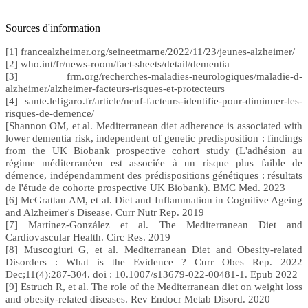
Sources d'information
[1] francealzheimer.org/seineetmarne/2022/11/23/jeunes-alzheimer/
[2] who.int/fr/news-room/fact-sheets/detail/dementia
[3] frm.org/recherches-maladies-neurologiques/maladie-d-
alzheimer/alzheimer-facteurs-risques-et-protecteurs
[4] sante.lefigaro.fr/article/neuf-facteurs-identifie-pour-diminuer-les-
risques-de-demence/
[Shannon OM, et al. Mediterranean diet adherence is associated with
lower dementia risk, independent of genetic predisposition : findings
from the UK Biobank prospective cohort study (L'adhésion au
régime méditerranéen est associée à un risque plus faible de
démence, indépendamment des prédispositions génétiques : résultats
de l'étude de cohorte prospective UK Biobank). BMC Med. 2023
[6] McGrattan AM, et al. Diet and Inflammation in Cognitive Ageing
and Alzheimer's Disease. Curr Nutr Rep. 2019
[7] Martínez-González et al. The Mediterranean Diet and
Cardiovascular Health. Circ Res. 2019
[8] Muscogiuri G, et al. Mediterranean Diet and Obesity-related
Disorders : What is the Evidence ? Curr Obes Rep. 2022
Dec;11(4):287-304. doi : 10.1007/s13679-022-00481-1. Epub 2022
[9] Estruch R, et al. The role of the Mediterranean diet on weight loss
and obesity-related diseases. Rev Endocr Metab Disord. 2020