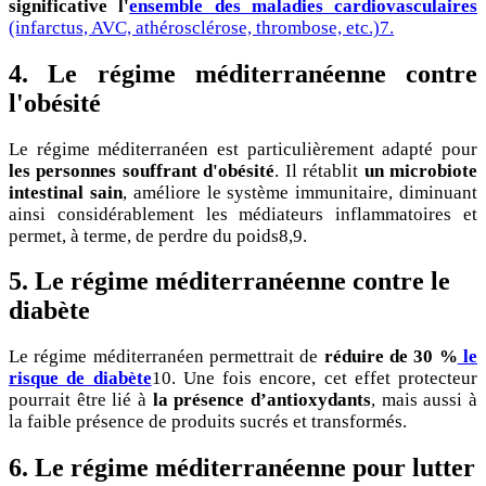
significative l'
ensemble des maladies cardiovasculaires
(infarctus, AVC, athérosclérose, thrombose, etc.)7.
4. Le
régime méditerranéenne contre
l
'obésité
Le régime méditerranéen est particulièrement adapté pour
les personnes souffrant d'obésité
. Il rétablit
un microbiote
intestinal sain
, améliore le système immunitaire, diminuant
ainsi considérablement les médiateurs inflammatoires et
permet, à terme, de perdre du poids8,9.
5. Le
régime méditerranéenne contre le
d
iabète
Le régime méditerranéen permettrait de
réduire de 30 %
le
risque de diabète
10. Une fois encore, cet effet protecteur
pourrait être lié à
la présence d’antioxydants
, mais aussi à
la faible présence de produits sucrés et transformés.
6.
Le régime méditerranéenne pour lutter