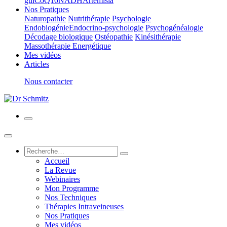
gui
CoQ10
NADH
Artemisia
Nos Pratiques
Naturopathie
Nutrithérapie
Psychologie
Endobiogénie
Endocrino-psychologie
Psychogénéalogie
Décodage biologique
Ostéopathie
Kinésithérapie
Massothérapie Energétique
Mes vidéos
Articles
Nous contacter
Accueil
La Revue
Webinaires
Mon Programme
Nos Techniques
Thérapies Intraveineuses
Nos Pratiques
Mes vidéos