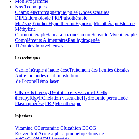
Mon Programme
Nos Techniques
Champ électromagnétique pulsé
Ondes scalaires
DIP
Endermologie
PRP
Pulsothérapie
Me2.vie
Equilios
Hyperthermie
Hypoxie
Miltathérapie
Bleu de
Méthylène
Chromothérapie
Sauna à l'ozone
Cocon Sensoriel
Mycothérapie
Compléments Alimentaires
Eau hydrogénée
Thérapies Intraveineuses
Les techniques
Ozonothérapie à haute dose
Traitement des hernies discales
Autre méthodes d'administration
de l'ozone
Hémo-laser
CIK-cells therapy
Dentritic cells vaccine
T-Cells
therapy
Rigvir
Chélation vasculaire
Hydrotomie percutanée
Plasmaphérèse
PRP
Mésothérapie
Injections
Vitamine C
Curcumine
Glutathion
EGCG
Resveratrol
Acide alpha-lipoïque
Injections de