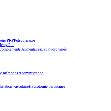
ogie
PRP
Pulsothérapie
Méthylène
Compléments Alimentaires
Eau hydrogénée
e méthodes d'administration
hélation vasculaire
Hydrotomie percutanée