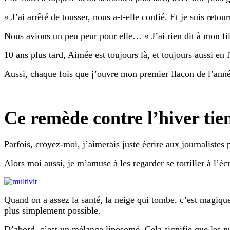
« J’ai arrêté de tousser, nous a-t-elle confié. Et je suis ret
Nous avions un peu peur pour elle… « J’ai rien dit à mon fils
10 ans plus tard, Aimée est toujours là, et toujours aussi en 
Aussi, chaque fois que j’ouvre mon premier flacon de l’année
Ce remède contre l’hiver tie
Parfois, croyez-moi, j’aimerais juste écrire aux journalistes p
Alors moi aussi, je m’amuse à les regarder se tortiller à l’é
Quand on a assez la santé, la neige qui tombe, c’est magiqu
plus simplement possible.
D’abord, c’est un mélange liposomé. Cela signifie que les 