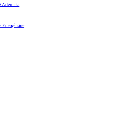
H
Artemisia
e Energétique