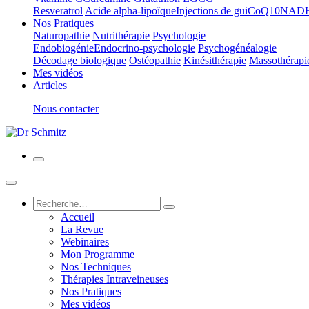
Resveratrol
Acide alpha-lipoïque
Injections de gui
CoQ10
NAD
Nos Pratiques
Naturopathie
Nutrithérapie
Psychologie
Endobiogénie
Endocrino-psychologie
Psychogénéalogie
Décodage biologique
Ostéopathie
Kinésithérapie
Massothérapi
Mes vidéos
Articles
Nous contacter
Accueil
La Revue
Webinaires
Mon Programme
Nos Techniques
Thérapies Intraveineuses
Nos Pratiques
Mes vidéos