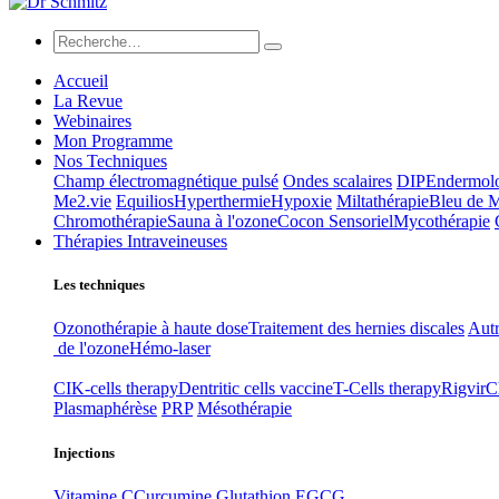
Accueil
La Revue
Webinaires
Mon Programme
Nos Techniques
Champ électromagnétique pulsé
Ondes scalaires
DIP
Endermol
Me2.vie
Equilios
Hyperthermie
Hypoxie
Miltathérapie
Bleu de 
Chromothérapie
Sauna à l'ozone
Cocon Sensoriel
Mycothérapie
Thérapies Intraveineuses
Les techniques
Ozonothérapie à haute dose
Traitement des hernies discales
Autr
de l'ozone
Hémo-laser
CIK-cells therapy
Dentritic cells vaccine
T-Cells therapy
Rigvir
C
Plasmaphérèse
PRP
Mésothérapie
Injections
Vitamine C
Curcumine
Glutathion
EGCG