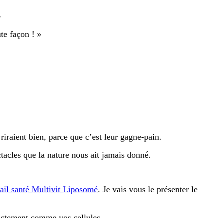
»
te façon ! »
 riraient bien, parce que c’est leur gagne-pain.
ctacles que la nature nous ait jamais donné.
ail santé Multivit Liposomé
. Je vais vous le présenter le
xactement comme vos cellules.