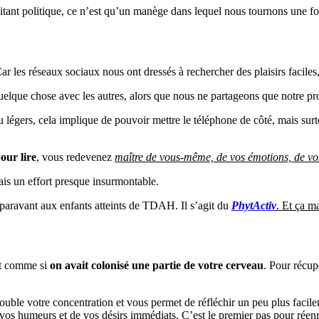
ilitant politique, ce n’est qu’un manège dans lequel nous tournons une
r les réseaux sociaux nous ont dressés à rechercher des plaisirs faciles, 
uelque chose avec les autres, alors que nous ne partageons que notre pro
 légers, cela implique de pouvoir mettre le téléphone de côté, mais surt
our lire
, vous redevenez
maître de vous-même, de vos émotions, de vos
ais un effort presque insurmontable.
paravant aux enfants atteints de TDAH. Il s’agit du
PhytActiv
. Et ça m
st comme si
on avait colonisé une partie de votre cerveau
. Pour récupé
edouble votre concentration et vous permet de réfléchir un peu plus faci
vos humeurs et de vos désirs immédiats. C’est le premier pas pour réenr