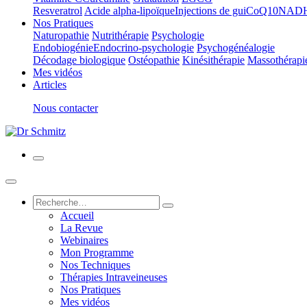
Resveratrol
Acide alpha-lipoïque
Injections de gui
CoQ10
NAD
Nos Pratiques
Naturopathie
Nutrithérapie
Psychologie
Endobiogénie
Endocrino-psychologie
Psychogénéalogie
Décodage biologique
Ostéopathie
Kinésithérapie
Massothérapi
Mes vidéos
Articles
Nous contacter
Accueil
La Revue
Webinaires
Mon Programme
Nos Techniques
Thérapies Intraveineuses
Nos Pratiques
Mes vidéos