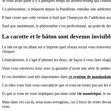
Je vous avais parlé il y a quelques temps du
doomscrolling
qui consist
Ce phénomène, si fréquent depuis la Pandémie, entraîne une addiction
Il faut croire que cette version n’était que l’hameçon de l’addiction a
Sauf que maintenant, le phénomène s’est perfectionné, au point de deve
La carotte et le bâton sont devenus invisibl
Le fait est qu’en allant sur n’importe quel réseau social vous trouver
choquer.
Généralement, il s’agit d’alterner les deux, de façon à vous faire réag
Vous vous retrouvez donc avec la garantie d’avoir une série de petites
Et ces dernières sont très importantes dans
ce système de manipulati
Car elles vous font vous convaincre que si vous ne restez pas sur les 
Et que si vous ne vous impliquez pas dans cette
vie numérique
, le m
Mais dans ces cas-là, nous nous aveuglons, car à force de rester devant 
vous.