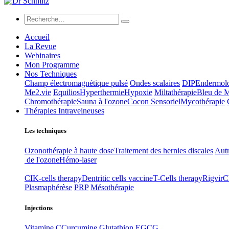
Accueil
La Revue
Webinaires
Mon Programme
Nos Techniques
Champ électromagnétique pulsé
Ondes scalaires
DIP
Endermol
Me2.vie
Equilios
Hyperthermie
Hypoxie
Miltathérapie
Bleu de 
Chromothérapie
Sauna à l'ozone
Cocon Sensoriel
Mycothérapie
Thérapies Intraveineuses
Les techniques
Ozonothérapie à haute dose
Traitement des hernies discales
Autr
de l'ozone
Hémo-laser
CIK-cells therapy
Dentritic cells vaccine
T-Cells therapy
Rigvir
C
Plasmaphérèse
PRP
Mésothérapie
Injections
Vitamine C
Curcumine
Glutathion
EGCG