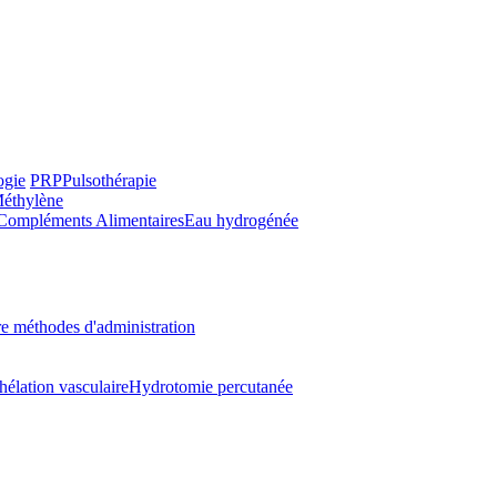
ogie
PRP
Pulsothérapie
Méthylène
Compléments Alimentaires
Eau hydrogénée
e méthodes d'administration
hélation vasculaire
Hydrotomie percutanée