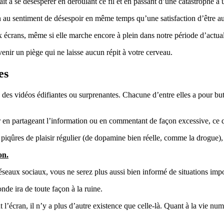
ait à se désespérer en déroulant ce fil et en passant d’une catastrophe à 
 au sentiment de désespoir en même temps qu’une satisfaction d’être a
ux écrans, même si elle marche encore à plein dans notre période d’actual
nir un piège qui ne laisse aucun répit à votre cerveau.
es
ez des vidéos édifiantes ou surprenantes. Chacune d’entre elles a pour b
ir en partageant l’information ou en commentant de façon excessive, ce qu
 piqûres de plaisir régulier (de dopamine bien réelle, comme la drogue)
on.
réseaux sociaux, vous ne serez plus aussi bien informé de situations im
onde ira de toute façon à la ruine.
l’écran, il n’y a plus d’autre existence que celle-là. Quant à la vie num