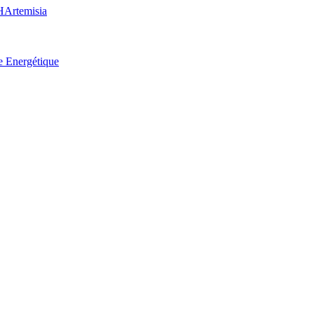
H
Artemisia
e Energétique