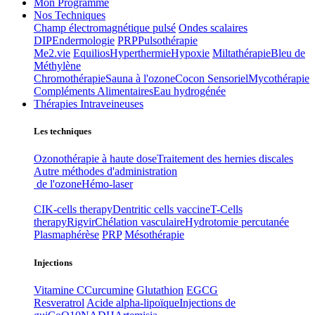
Mon Programme
Nos Techniques
Champ électromagnétique pulsé
Ondes scalaires
DIP
Endermologie
PRP
Pulsothérapie
Me2.vie
Equilios
Hyperthermie
Hypoxie
Miltathérapie
Bleu de
Méthylène
Chromothérapie
Sauna à l'ozone
Cocon Sensoriel
Mycothérapie
Compléments Alimentaires
Eau hydrogénée
Thérapies Intraveineuses
Les techniques
Ozonothérapie à haute dose
Traitement des hernies discales
Autre méthodes d'administration
de l'ozone
Hémo-laser
CIK-cells therapy
Dentritic cells vaccine
T-Cells
therapy
Rigvir
Chélation vasculaire
Hydrotomie percutanée
Plasmaphérèse
PRP
Mésothérapie
Injections
Vitamine C
Curcumine
Glutathion
EGCG
Resveratrol
Acide alpha-lipoïque
Injections de