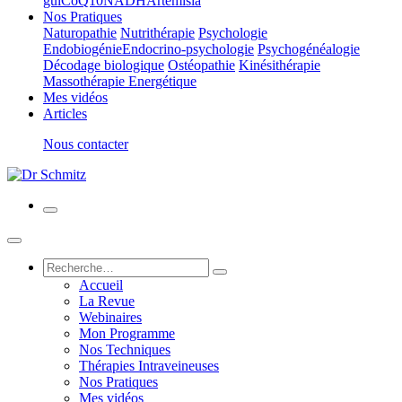
gui
CoQ10
NADH
Artemisia
Nos Pratiques
Naturopathie
Nutrithérapie
Psychologie
Endobiogénie
Endocrino-psychologie
Psychogénéalogie
Décodage biologique
Ostéopathie
Kinésithérapie
Massothérapie Energétique
Mes vidéos
Articles
Nous contacter
Accueil
La Revue
Webinaires
Mon Programme
Nos Techniques
Thérapies Intraveineuses
Nos Pratiques
Mes vidéos