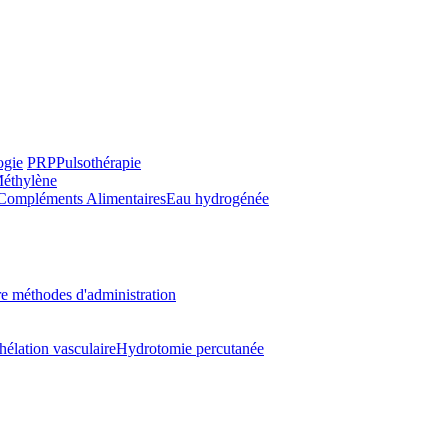
ogie
PRP
Pulsothérapie
Méthylène
Compléments Alimentaires
Eau hydrogénée
e méthodes d'administration
hélation vasculaire
Hydrotomie percutanée