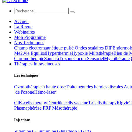
Accueil
La Revue
Webinaires
Mon Programme
Nos Techniques
Champ électromagnétique pulsé
Ondes scalaires
DIP
Endermol
Me2.vie
Equilios
Hyperthermie
Hypoxie
Miltathérapie
Bleu de 
Chromothérapie
Sauna à l'ozone
Cocon Sensoriel
Mycothérapie
Thérapies Intraveineuses
Les techniques
Ozonothérapie à haute dose
Traitement des hernies discales
Autr
de l'ozone
Hémo-laser
CIK-cells therapy
Dentritic cells vaccine
T-Cells therapy
Rigvir
C
Plasmaphérèse
PRP
Mésothérapie
Injections
Vitamine C
Curcumine
Glutathion
EGCG