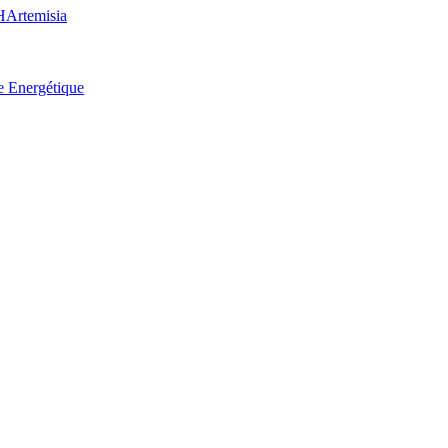
H
Artemisia
e Energétique