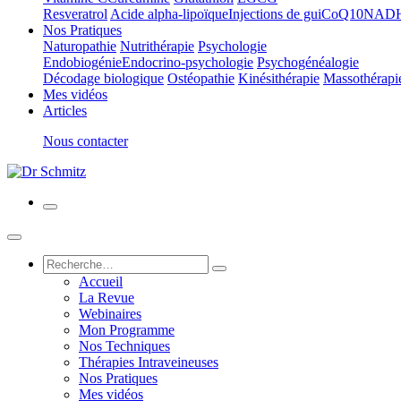
Resveratrol
Acide alpha-lipoïque
Injections de gui
CoQ10
NAD
Nos Pratiques
Naturopathie
Nutrithérapie
Psychologie
Endobiogénie
Endocrino-psychologie
Psychogénéalogie
Décodage biologique
Ostéopathie
Kinésithérapie
Massothérapi
Mes vidéos
Articles
Nous contacter
Accueil
La Revue
Webinaires
Mon Programme
Nos Techniques
Thérapies Intraveineuses
Nos Pratiques
Mes vidéos