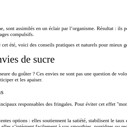
 sont assimilés en un éclair par l’organisme. Résultat : ils p
otages compulsifs.
é cet été, voici des conseils pratiques et naturels pour mieux g
nvies de sucre
heure du goûter ? Ces envies ne sont pas une question de volo
ciper et les apaiser.
as
incipaux responsables des fringales. Pour éviter cet effet "mon
ntes options : elles soutiennent la satiété, stabilisent le taux
elles s’intègrent facilement à vos smoothies, porridges ou re