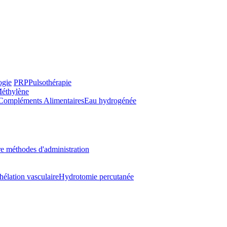
ogie
PRP
Pulsothérapie
Méthylène
Compléments Alimentaires
Eau hydrogénée
e méthodes d'administration
hélation vasculaire
Hydrotomie percutanée