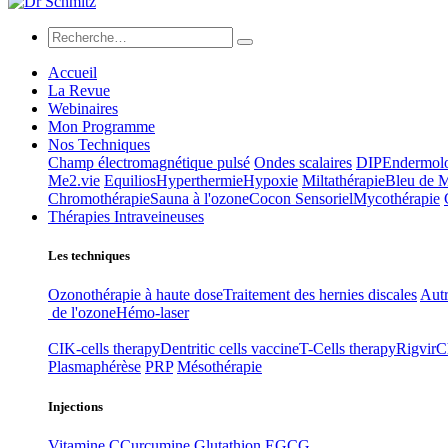
Accueil
La Revue
Webinaires
Mon Programme
Nos Techniques
Champ électromagnétique pulsé
Ondes scalaires
DIP
Endermol
Me2.vie
Equilios
Hyperthermie
Hypoxie
Miltathérapie
Bleu de 
Chromothérapie
Sauna à l'ozone
Cocon Sensoriel
Mycothérapie
Thérapies Intraveineuses
Les techniques
Ozonothérapie à haute dose
Traitement des hernies discales
Autr
de l'ozone
Hémo-laser
CIK-cells therapy
Dentritic cells vaccine
T-Cells therapy
Rigvir
C
Plasmaphérèse
PRP
Mésothérapie
Injections
Vitamine C
Curcumine
Glutathion
EGCG