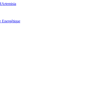
H
Artemisia
e Energétique