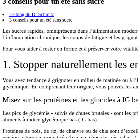
3 conseils pour un été sans sucre
Le blog du Dr Schmitz
3 conseils pour un été sans sucre
Les sucres rapides, omniprésents dans l’alimentation moderne,
l’inflammation chronique, les coups de fatigue et les grign
Pour vous aider à rester en forme et à préserver votre vitalit
1. Stopper naturellement les e
Vous avez tendance à grignoter en milieu de matinée ou à l’
glycémique. En comprenant leur origine, vous pouvez les anti
Misez sur les protéines et les glucides à IG b
Les pics de glycémie - suivis de chutes brutales - sont les pr
aliments à
indice glycémique bas (IG bas)
.
Protéines de pois, de riz, de chanvre ou de chia sont d’excelle
version nature ou aromatisée (banane, chocolat, pistache…), 