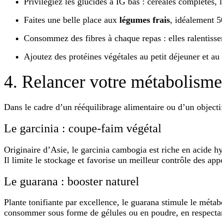
Privilégiez les
glucides à IG bas
: céréales complètes,
Faites une belle place aux
légumes frais
, idéalement 5
Consommez des
fibres
à chaque repas : elles ralentisse
Ajoutez des
protéines végétales
au petit déjeuner et au 
4. Relancer votre métabolism
Dans le cadre d’un rééquilibrage alimentaire ou d’un object
Le garcinia : coupe-faim végétal
Originaire d’Asie, le
garcinia cambogia
est riche en acide hy
Il limite le stockage et favorise un meilleur contrôle des app
Le guarana : booster naturel
Plante tonifiante par excellence, le
guarana
stimule le métabo
consommer sous forme de gélules ou en poudre, en respectant