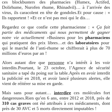
ces blockbusters des pharmacies
(
Humex, Actifed,
Dolirhume, Nurofen rhume, Rhinadvil)
… à l’arrivée des
virus, ils caracolent en tête de gondoles.
Et pour cause : «
Ils rapportent ! »
Et ce n’est pas moi qui le dis…
Regardez ce que confie cette pharmacienne : «
Ça fait
partie des médicaments qui nous permettent de gagner
notre vie actuellement »
Business pour les
pharmaciens
qui pratiquent des prix libres…
et des
laboratoires
pour
qui le marché de l’anti-rhume se chiffrerait à plus de 70
millions d’euros par an
!
Alors autant dire que
personne
n’a intérêt à les voir
interdits.
Pourtant, le 23 octobre, l’Agence de sécurité
sanitaire a tapé du poing sur la table
.
Après en avoir interdit
la publicité en 2018, et avoir lancé plusieurs alertes, elle
vient de réitérer sa mise en garde.
Mais sans pour autant…
interdire
ces molécules fort
dangereuses.
Rien qu’en 6 ans, entre 2012 et 2018, près de
310 cas graves
ont été attribués à ces médicaments
, dont
près de 30 AVC et 5 morts
directement imputables !