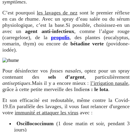
symptômes
.
C’est pourquoi
les lavages de nez
sont le premier réflexe
en cas de rhume. Avec un spray d’eau salée ou du sérum
physiologique, c’est la base.
Si possible, choisissez-en un
avec un
agent anti-infectieux
, comme l’algue rouge
(carregelose), de la
propolis
, des plantes (eucalyptus,
romarin, thym) ou encore de
bétadine verte
(povidone-
iodée).
Pour désinfecter vos
fosses nasales
, optez pour un spray
contenant des
sels d’argent
, particulièrement
antiseptiques
.
Mais il y a encore mieux :
l’irrigation nasale
,
grâce à cette petite merveille des Indien
s : le lota
.
Et son efficacité est redoutable, même contre la Covid-
19.
En parallèle des lavages, il vous faut relancer d'urgence
votre
immunité et attaquer les virus
avec :
Oscillococcinum
(1 dose matin et soir, pendant 3
jours)