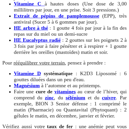
Vitamine C
à hautes doses (Une dose de 3,00
millilitres par jour, en une prise. Soit 3 pressions.)
Extrait de pépins de pamplemousse
(EPP), très
antiviral (Sucer 5 à 6 gommes par jour).
HE arbre à thé
: 1 goutte 4 fois par jour à la fin des
repas sur du miel ou un demi-sucre
HE Eucalyptus radié
: 2 gouttes sur les poignets 2 à
3 fois par jour à faire pénétrer et à respirer + 1 goutte
derrière les oreilles (mastoïdes) matin et soir.
Pour
rééquilibrer votre terrain
, pensez à prendre :
Vitamine D
systématique
: K2D3 Liposomé : 6
gouttes diluées dans un peu d'eau.
Magnésium
à l’automne et au printemps.
Faire une
cure de
vitamines
au cœur de l’hiver, qui
comprend du
zinc
, du
sélénium
et du
cuivre
. Par
exemple, BION 3 Senior défense : 1 comprimé le
matin (Pharmacie) ou Quantavital (Phytoquant) : 2
gélules le matin, en décembre, janvier et février.
Vérifiez aussi votre
taux de fer
: une anémie peut vous