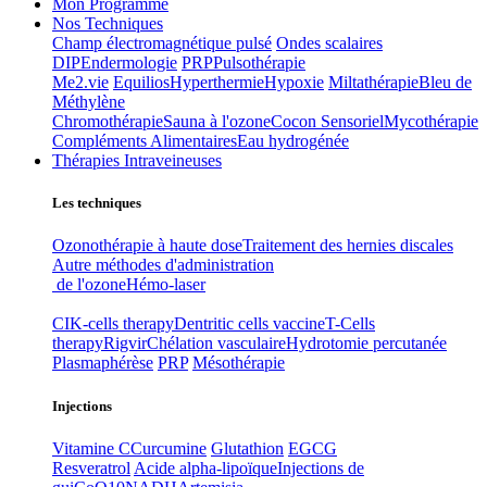
Mon Programme
Nos Techniques
Champ électromagnétique pulsé
Ondes scalaires
DIP
Endermologie
PRP
Pulsothérapie
Me2.vie
Equilios
Hyperthermie
Hypoxie
Miltathérapie
Bleu de
Méthylène
Chromothérapie
Sauna à l'ozone
Cocon Sensoriel
Mycothérapie
Compléments Alimentaires
Eau hydrogénée
Thérapies Intraveineuses
Les techniques
Ozonothérapie à haute dose
Traitement des hernies discales
Autre méthodes d'administration
de l'ozone
Hémo-laser
CIK-cells therapy
Dentritic cells vaccine
T-Cells
therapy
Rigvir
Chélation vasculaire
Hydrotomie percutanée
Plasmaphérèse
PRP
Mésothérapie
Injections
Vitamine C
Curcumine
Glutathion
EGCG
Resveratrol
Acide alpha-lipoïque
Injections de