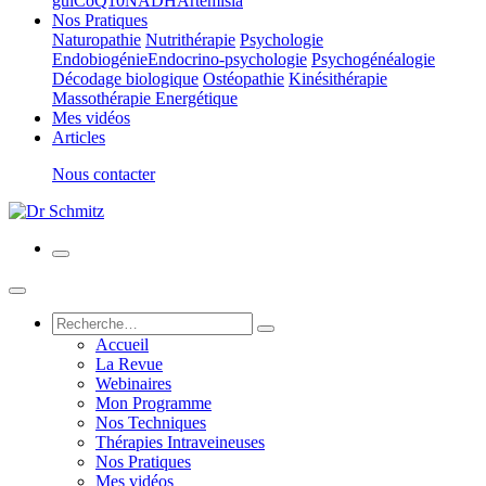
gui
CoQ10
NADH
Artemisia
Nos Pratiques
Naturopathie
Nutrithérapie
Psychologie
Endobiogénie
Endocrino-psychologie
Psychogénéalogie
Décodage biologique
Ostéopathie
Kinésithérapie
Massothérapie Energétique
Mes vidéos
Articles
Nous contacter
Accueil
La Revue
Webinaires
Mon Programme
Nos Techniques
Thérapies Intraveineuses
Nos Pratiques
Mes vidéos