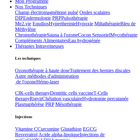
Mon Programme
Nos Techniques
Champ électromagnétique pulsé
Ondes scalaires
DIP
Endermologie
PRP
Pulsothérapie
Me2.vie
Equilios
Hyperthermie
Hypoxie
Miltathérapie
Bleu de
Méthylène
Chromothérapie
Sauna à l'ozone
Cocon Sensoriel
Mycothérapie
Compléments Alimentaires
Eau hydrogénée
Thérapies Intraveineuses
Les techniques
Ozonothérapie à haute dose
Traitement des hernies discales
Autre méthodes d'administration
de l'ozone
Hémo-laser
CIK-cells therapy
Dentritic cells vaccine
T-Cells
therapy
Rigvir
Chélation vasculaire
Hydrotomie percutanée
Plasmaphérèse
PRP
Mésothérapie
Injections
Vitamine C
Curcumine
Glutathion
EGCG
Resveratrol
Acide alpha-lipoïque
Injections de