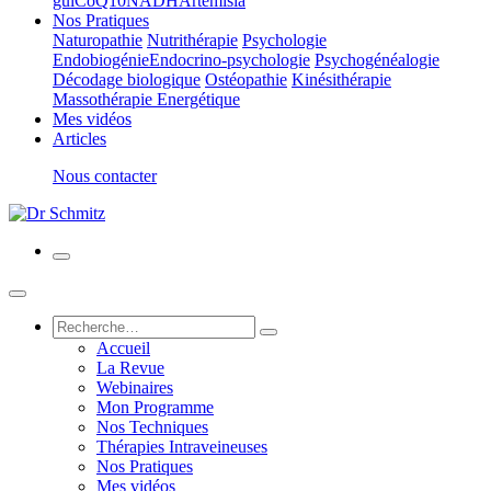
gui
CoQ10
NADH
Artemisia
Nos Pratiques
Naturopathie
Nutrithérapie
Psychologie
Endobiogénie
Endocrino-psychologie
Psychogénéalogie
Décodage biologique
Ostéopathie
Kinésithérapie
Massothérapie Energétique
Mes vidéos
Articles
Nous contacter
Accueil
La Revue
Webinaires
Mon Programme
Nos Techniques
Thérapies Intraveineuses
Nos Pratiques
Mes vidéos