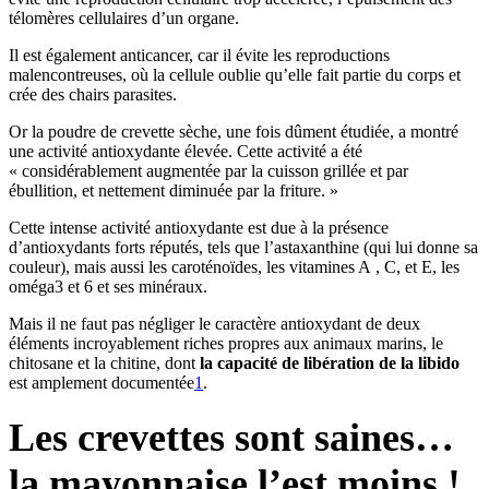
télomères cellulaires d’un organe.
Il est également anticancer, car il évite les reproductions
malencontreuses, où la cellule oublie qu’elle fait partie du corps et
crée des chairs parasites.
Or la poudre de crevette sèche, une fois dûment étudiée, a montré
une activité antioxydante élevée. Cette activité a été
« considérablement augmentée par la cuisson grillée et par
ébullition, et nettement diminuée par la friture. »
Cette intense activité antioxydante est due à la présence
d’antioxydants forts réputés, tels que l’astaxanthine (qui lui donne sa
couleur), mais aussi les caroténoïdes, les vitamines A , C, et E, les
oméga3 et 6 et ses minéraux.
Mais il ne faut pas négliger le caractère antioxydant de deux
éléments incroyablement riches propres aux animaux marins, le
chitosane et la chitine, dont
la capacité de libération de la libido
est amplement documentée
1
.
Les crevettes sont saines…
la mayonnaise l’est moins !