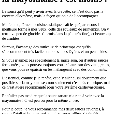
Le souci qu’il peut y avoir avec la crevette, ce n’est donc pas la
crevette elle-même, mais la façon qu’on a de l’accompagner.
Ma femme, férue de cuisine asiatique, sait les préparer sous la
meilleure forme à mes yeux, celle des rouleaux de printemps. On y
retrouve peu de glucides (hormis dans la pâte très fine), et beaucoup
de crudités.
Surtout, l’avantage des rouleaux de printemps est qu’ils
s’accommodent très facilement de sauces légères et un peu acides.
Si vous n’aimez pas spécialement la sauce soja, ou d’autres sauces
fermentées, vous pouvez toujours vous rabattre sur des vinaigrettes,
que vous pouvez épaissir en les mélangeant avec des condiments.
L’essentiel, comme je le répète, est d’y aller aussi doucement que
possible sur la mayonnaise : non seulement c’est très calorique, mais
ce n’est guère recommandé pour votre système cardiovasculaire.
Et n’allez pas me dire que la sauce tartare n’a rien à voir avec la
mayonnaise ! C’est peu ou prou la même chose.
Pour le coup, je vous recommande mes deux sauces favorites, à
savoir l’aïoli et le toum, qui sont des sauces aillées (et de fait,