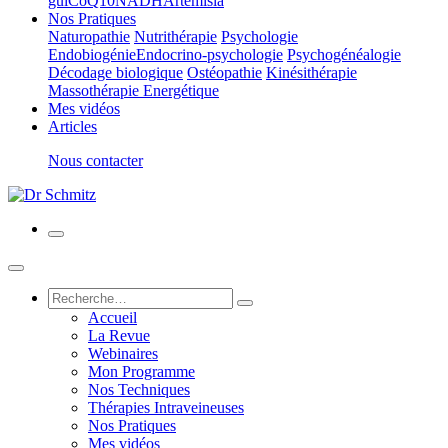
gui
CoQ10
NADH
Artemisia
Nos Pratiques
Naturopathie
Nutrithérapie
Psychologie
Endobiogénie
Endocrino-psychologie
Psychogénéalogie
Décodage biologique
Ostéopathie
Kinésithérapie
Massothérapie Energétique
Mes vidéos
Articles
Nous contacter
Accueil
La Revue
Webinaires
Mon Programme
Nos Techniques
Thérapies Intraveineuses
Nos Pratiques
Mes vidéos