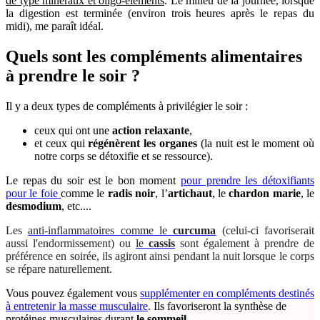
de type minéraux et oligo-éléments
. Le milieu de la journée, lorsque
la digestion est terminée (environ trois heures après le repas du
midi), me paraît idéal.
Quels sont les compléments alimentaires
à prendre le soir ?
Il y a deux types de compléments à privilégier le soir :
ceux qui ont une
action relaxante
,
et ceux qui
régénèrent les organes
(la nuit est le moment où
notre corps se détoxifie et se ressource).
Le repas du soir est le bon moment
pour prendre les détoxifiants
pour le foie
comme le
radis noir
, l’
artichaut
, le
chardon marie
, le
desmodium
, etc....
Les
anti-inflammatoires comme le
curcuma
(celui-ci favoriserait
aussi l'endormissement) ou
le
cassis
sont également à prendre de
préférence en soirée, ils agiront ainsi pendant la nuit lorsque le corps
se répare naturellement.
Vous pouvez également vous
supplémenter en compléments destinés
à entretenir la masse musculaire
. Ils favoriseront la synthèse de
protéines musculaires durant
le sommeil
.