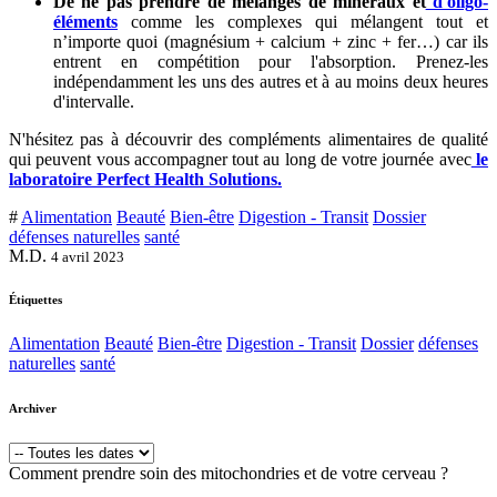
De ne pas prendre de mélanges de minéraux et
d'oligo-
éléments
comme les complexes qui mélangent tout et
n’importe quoi (magnésium + calcium + zinc + fer…) car ils
entrent en compétition pour l'absorption. Prenez-les
indépendamment les uns des autres et à au moins deux heures
d'intervalle.
N'
hésitez
pas à découvrir des
compléments
alimentaires de qualité
qui peuvent vous accompagner tout au long de votre journée avec
le
laboratoire Perfect Health Solutions.
#
Alimentation
Beauté
Bien-être
Digestion - Transit
Dossier
défenses naturelles
santé
M.D.
4 avril 2023
Étiquettes
Alimentation
Beauté
Bien-être
Digestion - Transit
Dossier
défenses
naturelles
santé
Archiver
Comment prendre soin des mitochondries et de votre cerveau ?