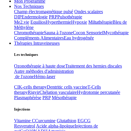
Mon Programme
Nos Techniques
Champ électromagnétique pulsé
Ondes scalaires
DIP
Endermologie
PRP
Pulsothérapie
Me2.vie
Equilios
Hyperthermie
Hypoxie
Miltathérapie
Bleu de
Méthylène
Chromothérapie
Sauna à l'ozone
Cocon Sensoriel
Mycothérapie
Compléments Alimentaires
Eau hydrogénée
Thérapies Intraveineuses
Les techniques
Ozonothérapie à haute dose
Traitement des hernies discales
Autre méthodes d'administration
de l'ozone
Hémo-laser
CIK-cells therapy
Dentritic cells vaccine
T-Cells
therapy
Rigvir
Chélation vasculaire
Hydrotomie percutanée
Plasmaphérèse
PRP
Mésothérapie
Injections
Vitamine C
Curcumine
Glutathion
EGCG
Resveratrol
Acide alpha-lipoïque
Injections de