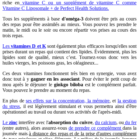
riche en
vitamine C ou un supplément de vitamine C comme
Vitamine C Liposomale + de Perfect Health Solutions.
Tous les suppléments à base
d'oméga-3
doivent être pris au cours
des repas pour être assimilés au mieux. Vous pouvez les prendre le
matin, le midi ou le soir ou encore répartir vos prises au cours des
trois repas.
Les
vitamines D et K
sont également plus efficaces lorsqu'elles sont
prises durant un repas qui contient des lipides. Évidemment, plus les
lipides sont de qualité, mieux c’est. Tournez-vous donc vers les
huiles vierges, les poissons gras, les oléagineux...
Ces deux vitamines fonctionnent très bien en synergie, vous avez
donc tout à y
gagner en les associant
. Pour éviter le petit coup de
mou après le déjeuner le
ginkgo biloba
est le complément parfait.
Vous pouvez le prendre au moment du repas.
En plus de
ses effets sur la concentration, la mémoire
, et
la gestion
du stress
, il est légèrement stimulant et vous permettra ainsi d'être
opérationnel au travail ou durant vos activités de l'après-midi.
Le
zinc
interfère avec l'
absorption du cuivre
,
du calcium
, ou
du fer
(entre autres), alors assurez-vous
de prendre ce complément
dans la
journée mais
à distance des repas et de la prise d'autres complément